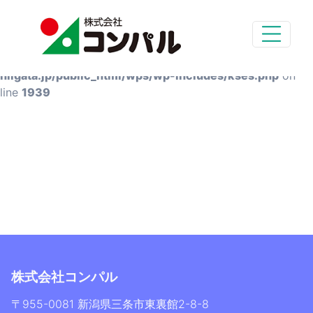
Deprecated
: preg_replace(): Passing null to parameter #3
($subject) of type array|string is deprecated in
/home/styg-main/compal-
niigata.jp/public_html/wps/wp-includes/kses.php
on
line
1939
株式会社コンパル
〒955-0081 新潟県三条市東裏館2-8-8