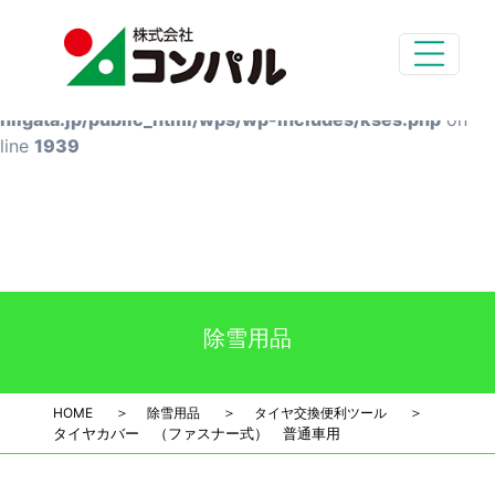
Deprecated
: preg_replace(): Passing null to parameter #3
($subject) of type array|string is deprecated in
/home/styg-main/compal-
niigata.jp/public_html/wps/wp-includes/kses.php
on
line
1939
除雪用品
＞
＞
＞
HOME
除雪用品
タイヤ交換便利ツール
タイヤカバー （ファスナー式） 普通車用