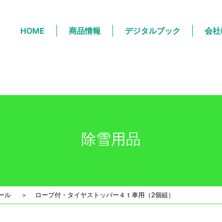
($subject) of type array|string is deprecated in
/home/styg
HOME
商品情報
デジタルブック
会社
除雪用品
ール
＞
ロープ付・タイヤストッパー４ｔ車用（2個組）