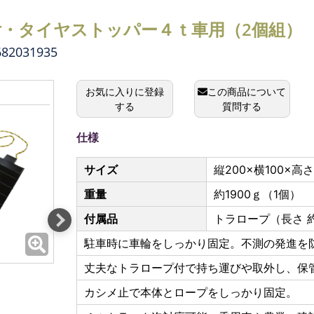
・タイヤストッパー４ｔ車用（2個組）
2031935
お気に入りに登録
この商品について
する
質問する
仕様
サイズ
縦200×横100×高
重量
約1900ｇ（1個）
付属品
トラロープ（長さ 約
駐車時に車輪をしっかり固定。不測の発進を
丈夫なトラロープ付で持ち運びや取外し、保
カシメ止で本体とロープをしっかり固定。