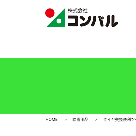
Deprecated
: preg_replace(): Passing null to parameter #3 
includes/kses.php
on line
1939
HOME
＞
除雪用品
＞
タイヤ交換便利ツ