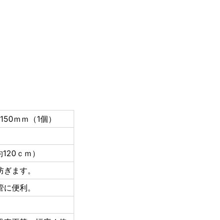
さ150ｍｍ（1個）
120ｃｍ）
防ぎます。
管に便利。