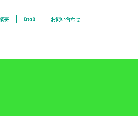
-main/compal-niigata.jp/public_html/wps/wp-
概要
BtoB
お問い合わせ