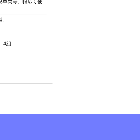
設車両等、幅広く使
製。
4組