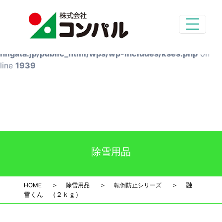
Deprecated
: preg_replace(): Passing null to parameter #3
($subject) of type array|string is deprecated in
/home/styg-main/compal-
niigata.jp/public_html/wps/wp-includes/kses.php
on
line
1939
除雪用品
＞
＞
＞
融
HOME
除雪用品
転倒防止シリーズ
雪くん （２ｋｇ）