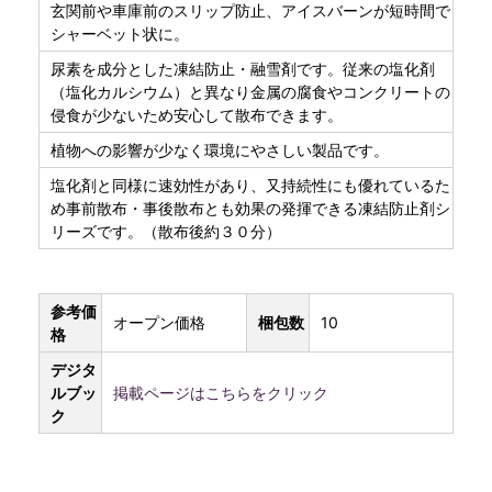
玄関前や車庫前のスリップ防止、アイスバーンが短時間で
シャーベット状に。
尿素を成分とした凍結防止・融雪剤です。従来の塩化剤
（塩化カルシウム）と異なり金属の腐食やコンクリートの
侵食が少ないため安心して散布できます。
植物への影響が少なく環境にやさしい製品です。
塩化剤と同様に速効性があり、又持続性にも優れているた
め事前散布・事後散布とも効果の発揮できる凍結防止剤シ
リーズです。（散布後約３０分）
参考価
オープン価格
梱包数
10
格
デジタ
ルブッ
掲載ページはこちらをクリック
ク