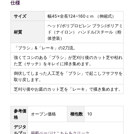
仕様
サイズ
幅45×全長124~160ｃｍ （伸縮式）
ヘッド/ポリプロピレン ブラシ/ポリアミ
材質
ド（ナイロン） ハンドル/スチール（粉
体塗装）
「ブラシ」&「レーキ」の2刀流。
強くてコシのある「ブラシ」が芝刈り後のカット芝や枯れ
た芝（サッチ）をキレイに掃き集めます。
倒伏してしまった人工芝を「ブラシ」で起こしフサフサを
取り戻します。
芝刈り後やお庭のカット芝を「レーキ」で掻き集めます。
参考価
オープン価格
梱包数
10
格
デジタ
ルブッ
掲載ページはこちらをクリック