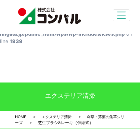
Deprecated
: preg_replace(): Passing null to parameter #3
($subject) of type array|string is deprecated in
/home/styg-main/compal-
niigata.jp/public_html/wps/wp-includes/kses.php
on
line
1939
エクステリア清掃
＞
＞
HOME
エクステリア清掃
刈草・落葉の集草シリ
＞
芝生ブラシ&レーキ（伸縮式）
ーズ