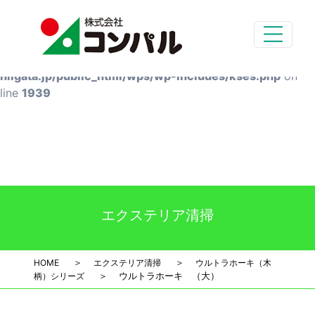
Deprecated
: preg_replace(): Passing null to parameter #3
($subject) of type array|string is deprecated in
/home/styg-main/compal-
niigata.jp/public_html/wps/wp-includes/kses.php
on
line
1939
エクステリア清掃
＞
＞
HOME
エクステリア清掃
ウルトラホーキ（木
＞
ウルトラホーキ （大）
柄）シリーズ