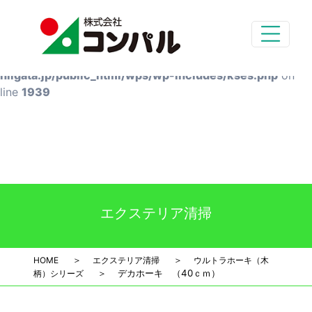
Deprecated
: preg_replace(): Passing null to parameter #3
($subject) of type array|string is deprecated in
/home/styg-main/compal-
niigata.jp/public_html/wps/wp-includes/kses.php
on
line
1939
エクステリア清掃
＞
＞
HOME
エクステリア清掃
ウルトラホーキ（木
＞
デカホーキ （40ｃｍ）
柄）シリーズ